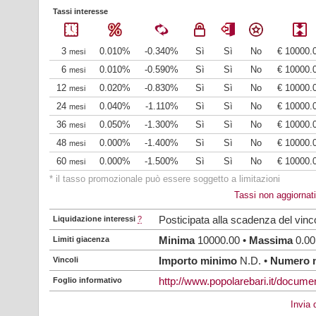
Tassi interesse
3
0.010%
-0.340%
Sì
Sì
No
€ 10000.
mesi
6
0.010%
-0.590%
Sì
Sì
No
€ 10000.
mesi
12
0.020%
-0.830%
Sì
Sì
No
€ 10000.
mesi
24
0.040%
-1.110%
Sì
Sì
No
€ 10000.
mesi
36
0.050%
-1.300%
Sì
Sì
No
€ 10000.
mesi
48
0.000%
-1.400%
Sì
Sì
No
€ 10000.
mesi
60
0.000%
-1.500%
Sì
Sì
No
€ 10000.
mesi
* il tasso promozionale può essere soggetto a limitazioni
Tassi non aggiornat
Liquidazione interessi
?
Posticipata alla scadenza del vinc
Limiti giacenza
Minima
10000.00 •
Massima
0.00
Vincoli
Importo minimo
N.D. •
Numero 
Foglio informativo
http://www.popolarebari.it/documen
Invia