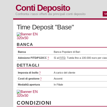
Conti Deposito
Confronta i tassi offerti dai principali conti deposito
M
Time Deposit "Base"
BANCA
Banca
Banca Popolare di Bari
Adesione FITD/FGDCC
?
Sì al
FITD
. Tutela fino a 100.000 euro per cia
DETTAGLI
Imposta di bollo
?
A carico del cliente
Costi di gestione
?
Assenti
Modalità apertura
In Filiale
CONDIZIONI