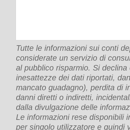
Tutte le informazioni sui conti 
considerate un servizio di consu
al pubblico risparmio. Si declina
inesattezze dei dati riportati, dan
mancato guadagno), perdita di i
danni diretti o indiretti, incident
dalla divulgazione delle informaz
Le informazioni rese disponibili
per singolo utilizzatore e quindi