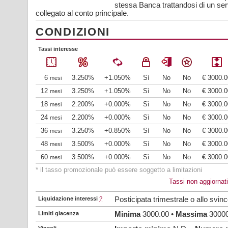
stessa Banca trattandosi di un se
collegato al conto principale.
CONDIZIONI
Tassi interesse
6
3.250%
+1.050%
Sì
No
No
€ 3000.0
mesi
12
3.250%
+1.050%
Sì
No
No
€ 3000.0
mesi
18
2.200%
+0.000%
Sì
No
No
€ 3000.0
mesi
24
2.200%
+0.000%
Sì
No
No
€ 3000.0
mesi
36
3.250%
+0.850%
Sì
No
No
€ 3000.0
mesi
48
3.500%
+0.000%
Sì
No
No
€ 3000.0
mesi
60
3.500%
+0.000%
Sì
No
No
€ 3000.0
mesi
* il tasso promozionale può essere soggetto a limitazioni
Tassi non aggiornat
Liquidazione interessi
?
Posticipata trimestrale o allo svinc
Limiti giacenza
Minima
3000.00 •
Massima
30000