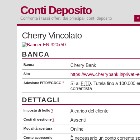
Conti Deposito
Confronta i tassi offerti dai principali conti deposito
M
Cherry Vincolato
BANCA
Banca
Cherry Bank
Sito
https://www.cherrybank.it/privati-e-
Adesione FITD/FGDCC
?
Sì al
FITD
. Tutela fino a 100.000 
correntista
DETTAGLI
Imposta di bollo
?
A carico del cliente
Costi di gestione
?
Assenti
Modalità apertura
Online
Conto accessorio
È necessario un conto corrente sp