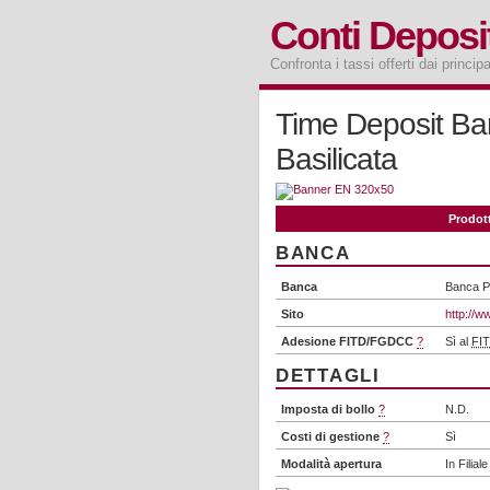
Conti Deposi
Confronta i tassi offerti dai princip
Time Deposit Ban
Basilicata
Prodott
BANCA
Banca
Banca Po
Sito
http://w
Adesione FITD/FGDCC
?
Sì al
FI
DETTAGLI
Imposta di bollo
?
N.D.
Costi di gestione
?
Sì
Modalità apertura
In Filiale