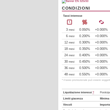
CONDIZIONI
Tassi interesse
3
0.050%
+0.000%
mesi
6
0.200%
+0.000%
mesi
12
0.300%
+0.000%
mesi
18
0.350%
+0.000%
mesi
24
0.400%
+0.000%
mesi
30
0.450%
+0.000%
mesi
36
0.500%
+0.000%
mesi
48
0.550%
+0.000%
mesi
* il tasso promozionale può essere soggetto
Liquidazione interessi
?
Posticip
Limiti giacenza
Minima
Vincoli
Import