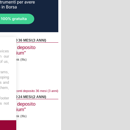
DEPOSITO 36 MESI (3 ANNI)
Conto deposito
vices
"Premium"
h our
Illimity Bank (Ifis)
of us,
3.650%
2.701%
grams,
loping
No
es and
Cliente
 them,
10 Migliori conti deposito 36 mesi (3 anni)
DEPOSITO 24 MESI (2 ANNI)
footer
es not
Conto deposito
"Premium"
Illimity Bank (Ifis)
3.650%
2.701%