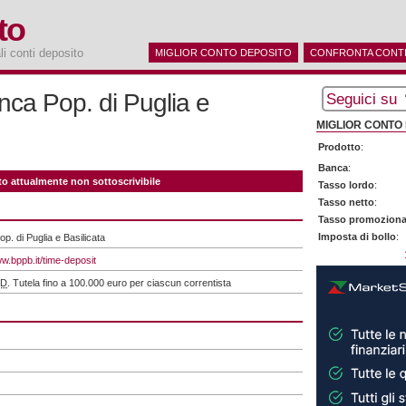
to
ali conti deposito
MIGLIOR CONTO DEPOSITO
CONFRONTA CONTI
ca Pop. di Puglia e
Seguici su
MIGLIOR CONTO 
Prodotto
:
Banca
:
o attualmente non sottoscrivibile
Tasso lordo
:
Tasso netto
:
Tasso promoziona
Imposta di bollo
:
p. di Puglia e Basilicata
ww.bppb.it/time-deposit
TD
. Tutela fino a 100.000 euro per ciascun correntista