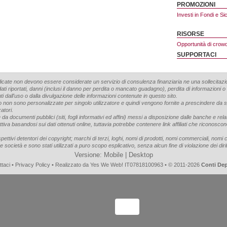
PROMOZIONI
Investi in Fondi e Si
RISORSE
Opportunità di crow
SUPPORTACI
blicate non devono essere considerate un servizio di consulenza finanziaria ne una sollecitazio
ati riportati, danni (inclusi il danno per perdita o mancato guadagno), perdita di informazioni o
nti dall'uso o dalla divulgazione delle informazioni contenute in questo sito.
to non sono personalizzate per singolo utilizzatore e quindi vengono fornite a prescindere da spe
zatori.
da documenti pubblici (siti, fogli informativi ed affini) messi a disposizione dalle banche e relati
gettiva basandosi sui dati ottenuti online, tuttavia potrebbe contenere link affiliati che riconos
ispettivi detentori dei copyright; marchi di terzi, loghi, nomi di prodotti, nomi commerciali, nomi 
ltre società e sono stati utilizzati a puro scopo esplicativo, senza alcun fine di violazione dei dirit
Versione:
Mobile
|
Desktop
ttaci
•
Privacy Policy
• Realizzato da
Yes We Web!
IT07818100963 • © 2011-2026
Conti De