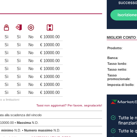
Sì
Sì
No
€ 10000.00
MIGLIOR CONTO 
Sì
Sì
No
€ 10000.00
Prodotto
:
Sì
Sì
No
€ 10000.00
Banca
:
Sì
Sì
No
€ 10000.00
Tasso lordo
:
Sì
Sì
No
€ 10000.00
Tasso netto
:
Tasso
Sì
Sì
No
€ 10000.00
promozionale
:
Sì
Sì
No
€ 10000.00
Imposta di bollo
:
Sì
Sì
No
€ 10000.00
 a limitazioni
Tassi non aggiornati? Per favore, segnalacelo!
ata alla scadenza del vincolo
10000.00 •
Massima
N.D.
o minimo
N.D. •
Numero massimo
N.D.