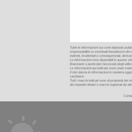
Tutte le informazioni sui conti deposito pub
responsabilità su eventuali inesattezze dei d
indiretti, incidentali o consequenziali, deriva
Le informazioni rese disponibili in questo si
finanziarie o particolari necessità degli utiliz
Le informazioni qui indicate sono state tratte 
Il sito riporta le informazioni in maniera og
cashback.
Tutti i marchi indicati sono di proprietà dei r
dei rispettivi titolari o marchi registrati da a
Conta