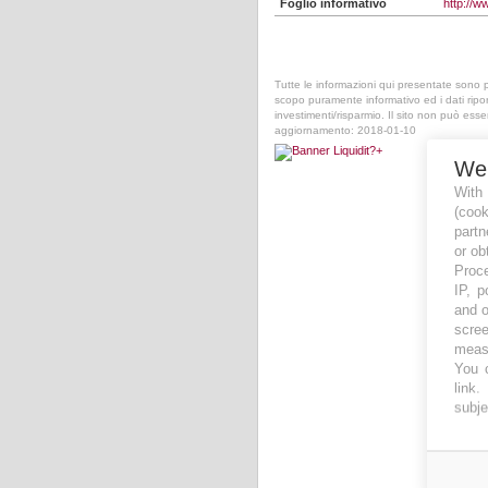
Foglio informativo
http://
Tutte le informazioni qui presentate sono pub
scopo puramente informativo ed i dati ripo
investimenti/risparmio. Il sito non può ess
aggiornamento: 2018-01-10
We
With
(coo
partn
or ob
Proce
IP, p
and o
scree
measu
You c
link
.
subje