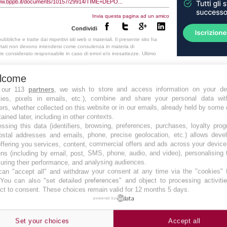
www.bppb.it/documents/10157/29914/TIME+DEPO...
Invia questa pagina ad un amico
Condividi
bliche e tratte dai rispettivi siti web o materiali. Il presente sito ha
rtati non devono intendersi come consulenza in materia di
ere considerato responsabile in caso di errori e/o inesattezze. Ultimo
MIGLIOR CONTO 
lcome
Top
Prodotto
:
 our 113
partners
, we wish to store and access information on your de
kies, pixels in emails, etc.), combine and share your personal data wit
Banca
:
ers, whether collected on this website or in our emails, already held by some 
Tasso lordo
:
tained later, including in other contexts.
Tasso netto
:
ssing this data (identifiers, browsing, preferences, purchases, loyalty pro
Tasso
ostal addresses and emails, phone, precise geolocation, etc.) allows deve
promozionale
:
ffering you services, content, commercial offers and ads across your devic
Imposta di bollo
:
ns (including by email, post, SMS, phone, audio, and video), personalising
ring their performance, and analysing audiences.
MIGLIOR CONTO 
an "accept all" and withdraw your consent at any time via the "cookies" 
 You can also "set detailed preferences" and object to processing activiti
Prodotto
:
ct to consent. These choices remain valid for 12 months 5 days.
powered by
Banca
:
Tasso lordo
:
Set your choices
Accept all
Tasso netto
: