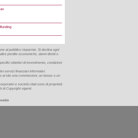
cav
dfunding
ne al pubblico risparmio. Si declina ogni
 altre perdite economiche, danni diretti o
cifici obiettivi di investimento, condizioni
vi servizi finanziari informativi.
cono al sito una commissioni, un bonus o un
corporativi e società citati sono di proprietà
ti di Copyright vigenti.
posito