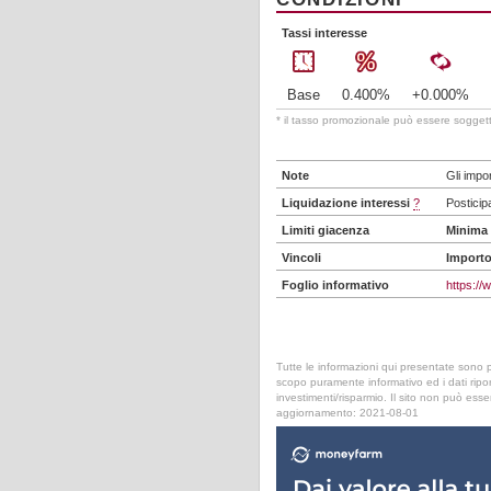
Tassi interesse
Base
0.400%
+0.000%
* il tasso promozionale può essere soggetto
Note
Gli impor
Liquidazione interessi
?
Posticip
Limiti giacenza
Minima
Vincoli
Import
Foglio informativo
https://
Tutte le informazioni qui presentate sono pub
scopo puramente informativo ed i dati ripo
investimenti/risparmio. Il sito non può ess
aggiornamento: 2021-08-01