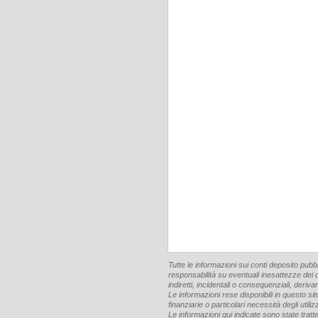
Tutte le informazioni sui conti deposito pub
responsabilità su eventuali inesattezze dei d
indiretti, incidentali o consequenziali, deriva
Le informazioni rese disponibili in questo si
finanziarie o particolari necessità degli utiliz
Le informazioni qui indicate sono state tratte 