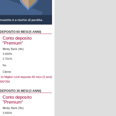
DEPOSITO 60 MESI (5 ANNI)
Conto deposito
"Premium"
Illimity Bank (Ifis)
3.650%
2.701%
No
Cliente
10 Migliori conti deposito 60 mesi (5 anni)
DEPOSITO 36 MESI (3 ANNI)
Conto deposito
"Premium"
Illimity Bank (Ifis)
3.650%