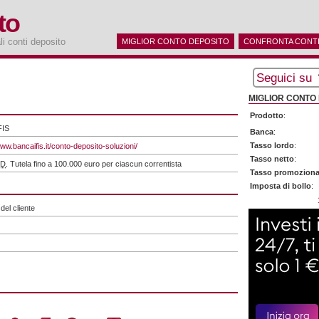
to
ali conti deposito
MIGLIOR CONTO DEPOSITO
CONFRONTA CONTI
Seguici su
MIGLIOR CONTO 
Prodotto
:
FIS
Banca
:
Tasso lordo
:
www.bancaifis.it/conto-deposito-soluzioni/
Tasso netto
:
TD
. Tutela fino a 100.000 euro per ciascun correntista
Tasso promoziona
Imposta di bollo
:
del cliente