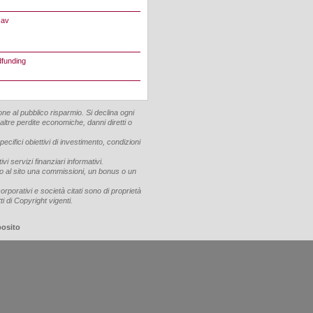
cav
dfunding
ne al pubblico risparmio. Si declina ogni
 altre perdite economiche, danni diretti o
cifici obiettivi di investimento, condizioni
vi servizi finanziari informativi.
cono al sito una commissioni, un bonus o un
corporativi e società citati sono di proprietà
ti di Copyright vigenti.
posito