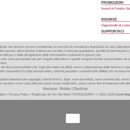
PROMOZIONI
Investi in Fondi e Si
RISORSE
Opportunità di crow
SUPPORTACI
blicate non devono essere considerate un servizio di consulenza finanziaria ne una sollecitazio
ati riportati, danni (inclusi il danno per perdita o mancato guadagno), perdita di informazioni o
nti dall'uso o dalla divulgazione delle informazioni contenute in questo sito.
to non sono personalizzate per singolo utilizzatore e quindi vengono fornite a prescindere da spe
zatori.
da documenti pubblici (siti, fogli informativi ed affini) messi a disposizione dalle banche e relati
gettiva basandosi sui dati ottenuti online, tuttavia potrebbe contenere link affiliati che riconos
ispettivi detentori dei copyright; marchi di terzi, loghi, nomi di prodotti, nomi commerciali, nomi 
ltre società e sono stati utilizzati a puro scopo esplicativo, senza alcun fine di violazione dei dirit
Versione:
Mobile
|
Desktop
ttaci
•
Privacy Policy
• Realizzato da
Yes We Web!
IT07818100963 • © 2011-2026
Conti De