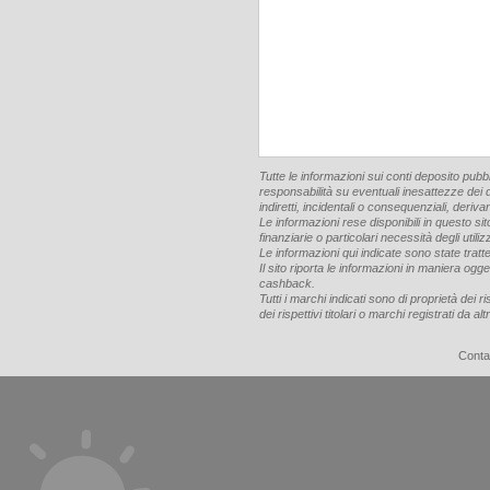
Tutte le informazioni sui conti deposito pub
responsabilità su eventuali inesattezze dei d
indiretti, incidentali o consequenziali, deriva
Le informazioni rese disponibili in questo si
finanziarie o particolari necessità degli utiliz
Le informazioni qui indicate sono state tratte 
Il sito riporta le informazioni in maniera og
cashback.
Tutti i marchi indicati sono di proprietà dei r
dei rispettivi titolari o marchi registrati da a
Conta