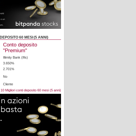
DEPOSITO 60 MESI (5 ANNI)
Conto deposito
"Premium"
Illimity Bank (Ifis)
3.650%
2.701%
No
Cliente
10 Migliori conti deposito 60 mesi (5 anni)