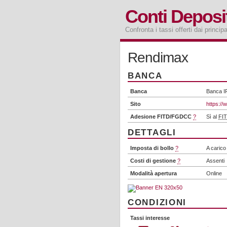
Conti Deposi
Confronta i tassi offerti dai princip
Rendimax
BANCA
Banca
Banca I
Sito
https://
Adesione FITD/FGDCC
?
Sì al
FI
DETTAGLI
Imposta di bollo
?
A carico 
Costi di gestione
?
Assenti
Modalità apertura
Online
CONDIZIONI
Tassi interesse