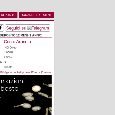
 DEPOSITO
DOMANDE FREQUENTI
Seguici su
DEPOSITO 12 MESI (1 ANNO)
Conto Arancio
ING Direct
4.000%
2.96%
le
:
Si
Cliente
10 Migliori conti deposito 12 mesi (1 anno)