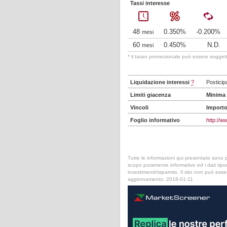
Tassi interesse
48
0.350%
-0.200%
mesi
60
0.450%
N.D.
mesi
* il tasso promozionale può essere soggetto
Liquidazione interessi
?
Posticip
Limiti giacenza
Minima
Vincoli
Import
Foglio informativo
http://ww
Tutte le informazioni qui presentate sono pub
scopo puramente informativo ed i dati ripo
investimenti/risparmio. Il sito non può ess
aggiornamento: 2018-01-11