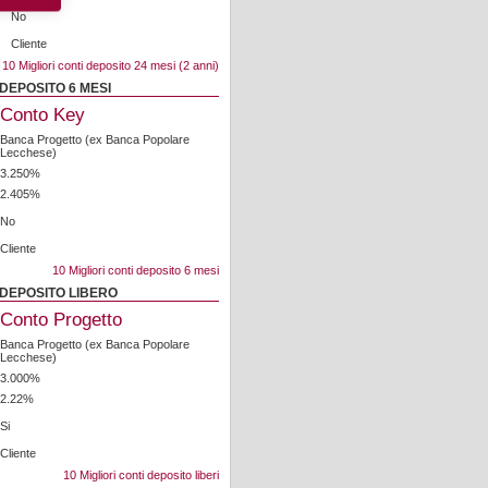
No
Cliente
10 Migliori conti deposito 24 mesi (2 anni)
DEPOSITO 6 MESI
Conto Key
Banca Progetto (ex Banca Popolare
Lecchese)
3.250%
2.405%
No
Cliente
10 Migliori conti deposito 6 mesi
 DEPOSITO LIBERO
Conto Progetto
Banca Progetto (ex Banca Popolare
Lecchese)
3.000%
2.22%
Si
Cliente
10 Migliori conti deposito liberi