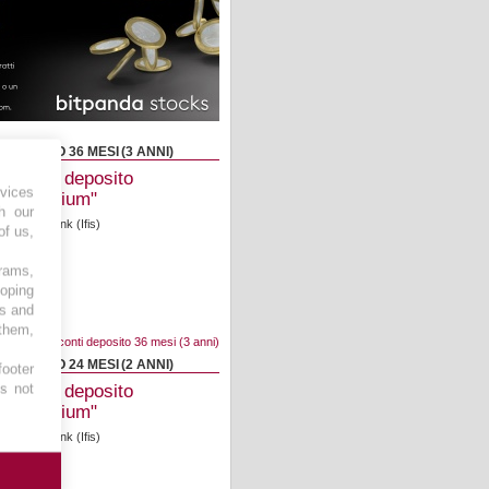
DEPOSITO 36 MESI (3 ANNI)
Conto deposito
vices
"Premium"
h our
Illimity Bank (Ifis)
of us,
3.650%
2.701%
grams,
loping
No
es and
Cliente
 them,
10 Migliori conti deposito 36 mesi (3 anni)
DEPOSITO 24 MESI (2 ANNI)
footer
es not
Conto deposito
"Premium"
Illimity Bank (Ifis)
3.650%
2.701%