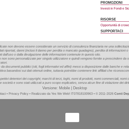
PROMOZIONI
Investi in Fondi e Si
RISORSE
Opportunità di crow
SUPPORTACI
blicate non devono essere considerate un servizio di consulenza finanziaria ne una sollecitazio
ati riportati, danni (inclusi il danno per perdita o mancato guadagno), perdita di informazioni o
nti dall'uso o dalla divulgazione delle informazioni contenute in questo sito.
to non sono personalizzate per singolo utilizzatore e quindi vengono fornite a prescindere da spe
zatori.
da documenti pubblici (siti, fogli informativi ed affini) messi a disposizione dalle banche e relati
gettiva basandosi sui dati ottenuti online, tuttavia potrebbe contenere link affiliati che riconos
ispettivi detentori dei copyright; marchi di terzi, loghi, nomi di prodotti, nomi commerciali, nomi 
ltre società e sono stati utilizzati a puro scopo esplicativo, senza alcun fine di violazione dei dirit
Versione:
Mobile
|
Desktop
ttaci
•
Privacy Policy
• Realizzato da
Yes We Web!
IT07818100963 • © 2011-2026
Conti De