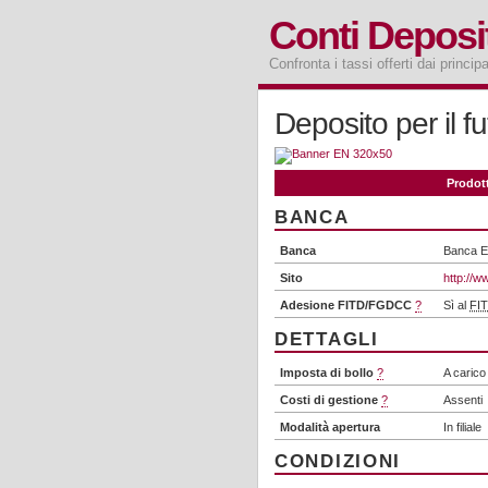
Conti Deposi
Confronta i tassi offerti dai princip
Deposito per il f
Prodott
BANCA
Banca
Banca E
Sito
http://ww
Adesione FITD/FGDCC
?
Sì al
FI
DETTAGLI
Imposta di bollo
?
A carico 
Costi di gestione
?
Assenti
Modalità apertura
In filiale
CONDIZIONI