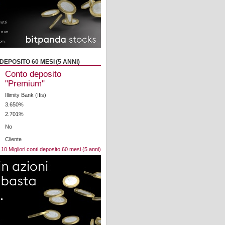
DEPOSITO 60 MESI (5 ANNI)
Conto deposito
"Premium"
Illimity Bank (Ifis)
3.650%
2.701%
No
Cliente
10 Migliori conti deposito 60 mesi (5 anni)