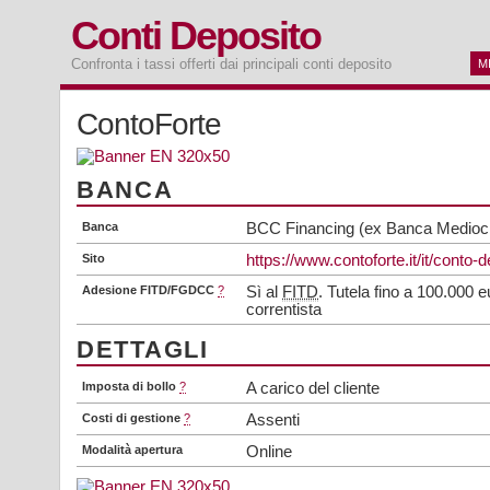
Conti Deposito
Confronta i tassi offerti dai principali conti deposito
M
ContoForte
BANCA
Banca
BCC Financing (ex Banca Medioc
Sito
https://www.contoforte.it/it/conto-
Adesione FITD/FGDCC
?
Sì al
FITD
. Tutela fino a 100.000 
correntista
DETTAGLI
Imposta di bollo
?
A carico del cliente
Costi di gestione
?
Assenti
Modalità apertura
Online