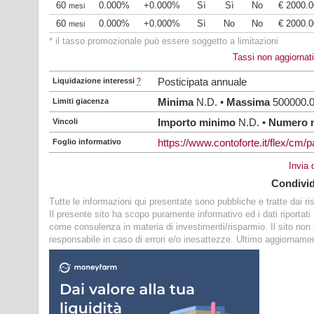
60
0.000%
+0.000%
Sì
Sì
No
€ 2000.0
mesi
60
0.000%
+0.000%
Sì
No
No
€ 2000.0
mesi
* il tasso promozionale può essere soggetto a limitazioni
Tassi non aggiornat
Liquidazione interessi
?
Posticipata annuale
Limiti giacenza
Minima
N.D. •
Massima
500000.
Vincoli
Importo minimo
N.D. •
Numero 
Foglio informativo
https://www.contoforte.it/flex/cm/
Invia
Condivi
Tutte le informazioni qui presentate sono pubbliche e tratte dai risp
Il presente sito ha scopo puramente informativo ed i dati riportat
come consulenza in materia di investimenti/risparmio. Il sito no
responsabile in caso di errori e/o inesattezze. Ultimo aggiorname