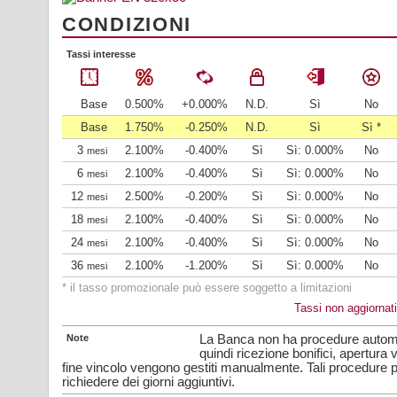
CONDIZIONI
Tassi interesse
Base
0.500%
+0.000%
N.D.
Sì
No
Base
1.750%
-0.250%
N.D.
Sì
Sì *
3
2.100%
-0.400%
Sì
Sì: 0.000%
No
mesi
6
2.100%
-0.400%
Sì
Sì: 0.000%
No
mesi
12
2.500%
-0.200%
Sì
Sì: 0.000%
No
mesi
18
2.100%
-0.400%
Sì
Sì: 0.000%
No
mesi
24
2.100%
-0.400%
Sì
Sì: 0.000%
No
mesi
36
2.100%
-1.200%
Sì
Sì: 0.000%
No
mesi
* il tasso promozionale può essere soggetto a limitazioni
Tassi non aggiornat
Note
La Banca non ha procedure automa
quindi ricezione bonifici, apertura v
fine vincolo vengono gestiti manualmente. Tali procedure 
richiedere dei giorni aggiuntivi.