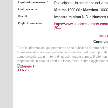
Liquidazione interessi
?
Posticipata alla scadenza del vinc
Limiti giacenza
Minima
1000.00 •
Massima
10000
Vincoli
Importo minimo
N.D. •
Numero 
Foglio informativo
https://www.datocms-assets.com
20...
Invia
Condivi
Tutte le informazioni qui presentate sono pubbliche e tratte dai risp
Il presente sito ha scopo puramente informativo ed i dati riportat
come consulenza in materia di investimenti/risparmio. Il sito no
responsabile in caso di errori e/o inesattezze. Ultimo aggiorname