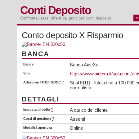
Conti Deposito
Confronta i tassi offerti dai principali conti deposito
M
Conto deposito X Risparmio
BANCA
Banca
Banca AideXa
Sito
https://www.aidexa.it/soluzioni/x-r
Adesione FITD/FGDCC
?
Sì al
FITD
. Tutela fino a 100.000 
correntista
DETTAGLI
Imposta di bollo
?
A carico del cliente
Costi di gestione
?
Assenti
Modalità apertura
Online