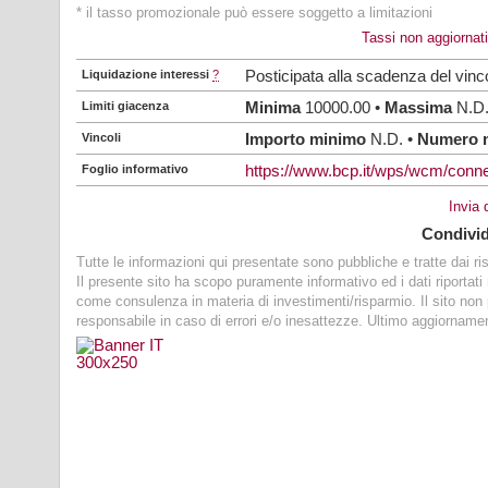
* il tasso promozionale può essere soggetto a limitazioni
Tassi non aggiornat
Liquidazione interessi
?
Posticipata alla scadenza del vinc
Limiti giacenza
Minima
10000.00 •
Massima
N.D
Vincoli
Importo minimo
N.D. •
Numero 
Foglio informativo
https://www.bcp.it/wps/wcm/conne
Invia
Condivi
Tutte le informazioni qui presentate sono pubbliche e tratte dai risp
Il presente sito ha scopo puramente informativo ed i dati riportat
come consulenza in materia di investimenti/risparmio. Il sito no
responsabile in caso di errori e/o inesattezze. Ultimo aggiorname