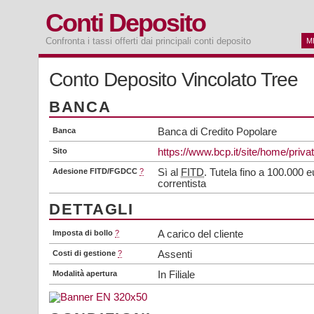
Conti Deposito
Confronta i tassi offerti dai principali conti deposito
M
Conto Deposito Vincolato Tree
BANCA
Banca
Banca di Credito Popolare
Sito
https://www.bcp.it/site/home/privati
Adesione FITD/FGDCC
?
Sì al
FITD
. Tutela fino a 100.000 
correntista
DETTAGLI
Imposta di bollo
?
A carico del cliente
Costi di gestione
?
Assenti
Modalità apertura
In Filiale