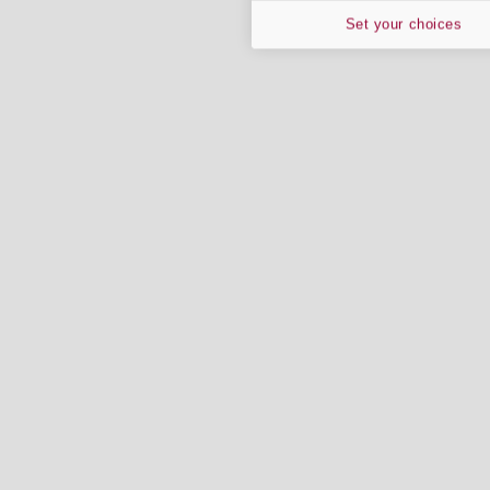
Set your choices