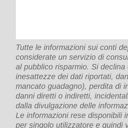
Tutte le informazioni sui conti 
considerate un servizio di consu
al pubblico risparmio. Si declina
inesattezze dei dati riportati, dan
mancato guadagno), perdita di i
danni diretti o indiretti, incident
dalla divulgazione delle informaz
Le informazioni rese disponibili
per singolo utilizzatore e quindi