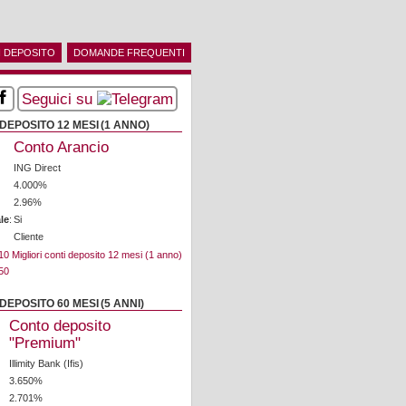
 DEPOSITO
DOMANDE FREQUENTI
Seguici su
DEPOSITO 12 MESI (1 ANNO)
Conto Arancio
ING Direct
4.000%
2.96%
le
:
Si
Cliente
10 Migliori conti deposito 12 mesi (1 anno)
DEPOSITO 60 MESI (5 ANNI)
Conto deposito
"Premium"
Illimity Bank (Ifis)
3.650%
2.701%