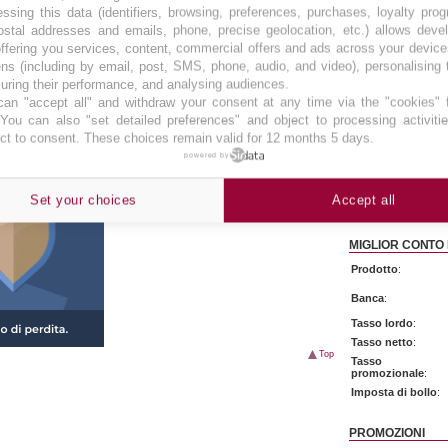
ssing this data (identifiers, browsing, preferences, purchases, loyalty pro
Imposta di bollo
:
Condividi
ostal addresses and emails, phone, precise geolocation, etc.) allows deve
bliche e tratte dai rispettivi siti web o materiali. Il presente sito ha
ffering you services, content, commercial offers and ads across your devic
MIGLIOR CONTO 
rtati non devono intendersi come consulenza in materia di
ns (including by email, post, SMS, phone, audio, and video), personalising
ere considerato responsabile in caso di errori e/o inesattezze. Ultimo
Prodotto
:
ring their performance, and analysing audiences.
an "accept all" and withdraw your consent at any time via the "cookies" 
Banca
:
 You can also "set detailed preferences" and object to processing activiti
Tasso lordo
:
ct to consent. These choices remain valid for 12 months 5 days.
Tasso netto
:
powered by
Tasso
promozionale
:
Set your choices
Accept all
Imposta di bollo
:
MIGLIOR CONTO
Prodotto
:
Banca
:
Tasso lordo
:
Tasso netto
:
Top
Tasso
promozionale
:
Imposta di bollo
:
PROMOZIONI