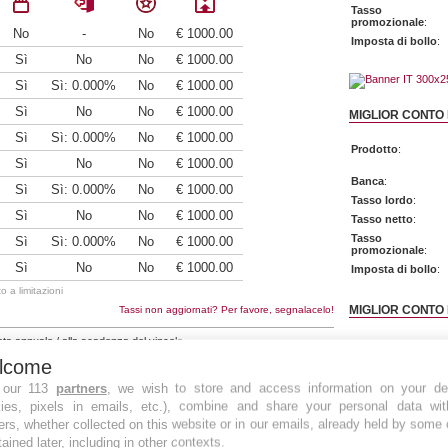
Tasso
promozionale
:
No
-
No
€ 1000.00
Imposta di bollo
:
Sì
No
No
€ 1000.00
Sì
Sì: 0.000%
No
€ 1000.00
Sì
No
No
€ 1000.00
MIGLIOR CONTO 
Sì
Sì: 0.000%
No
€ 1000.00
Prodotto
:
Sì
No
No
€ 1000.00
Banca
:
Sì
Sì: 0.000%
No
€ 1000.00
Tasso lordo
:
Sì
No
No
€ 1000.00
Tasso netto
:
Tasso
Sì
Sì: 0.000%
No
€ 1000.00
promozionale
:
Sì
No
No
€ 1000.00
Imposta di bollo
:
 a limitazioni
MIGLIOR CONTO 
Tassi non aggiornati? Per favore, segnalacelo!
ata annuale / alla scadenza del vincolo
Prodotto
:
lcome
1000.00 •
Massima
1000000.00
Banca
:
 our 113
partners
, we wish to store and access information on your de
o minimo
1000.00 •
Numero massimo
N.D.
Tasso lordo
:
kies, pixels in emails, etc.), combine and share your personal data wit
Tasso netto
:
www.bancaprivataleasing.it/wp-content/uplo...
ers, whether collected on this website or in our emails, already held by some 
Tasso
tained later, including in other contexts.
Invia questa pagina ad un amico
promozionale
: