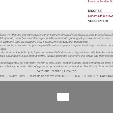
Investi in Fondi e Si
RISORSE
Opportunità di crow
SUPPORTACI
blicate non devono essere considerate un servizio di consulenza finanziaria ne una sollecitazio
ati riportati, danni (inclusi il danno per perdita o mancato guadagno), perdita di informazioni o
nti dall'uso o dalla divulgazione delle informazioni contenute in questo sito.
to non sono personalizzate per singolo utilizzatore e quindi vengono fornite a prescindere da spe
zatori.
da documenti pubblici (siti, fogli informativi ed affini) messi a disposizione dalle banche e relati
gettiva basandosi sui dati ottenuti online, tuttavia potrebbe contenere link affiliati che riconos
ispettivi detentori dei copyright; marchi di terzi, loghi, nomi di prodotti, nomi commerciali, nomi 
ltre società e sono stati utilizzati a puro scopo esplicativo, senza alcun fine di violazione dei dirit
Versione:
Mobile
|
Desktop
ttaci
•
Privacy Policy
• Realizzato da
Yes We Web!
IT07818100963 • © 2011-2026
Conti De