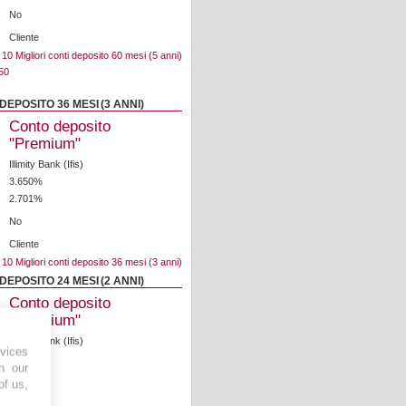
No
Cliente
10 Migliori conti deposito 60 mesi (5 anni)
DEPOSITO 36 MESI (3 ANNI)
Conto deposito
"Premium"
Illimity Bank (Ifis)
3.650%
2.701%
No
Cliente
10 Migliori conti deposito 36 mesi (3 anni)
DEPOSITO 24 MESI (2 ANNI)
Conto deposito
"Premium"
Illimity Bank (Ifis)
vices
3.650%
h our
2.701%
of us,
No