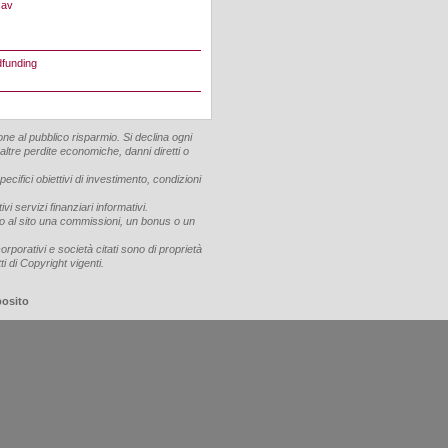
cav
dfunding
ne al pubblico risparmio. Si declina ogni
 altre perdite economiche, danni diretti o
cifici obiettivi di investimento, condizioni
vi servizi finanziari informativi.
cono al sito una commissioni, un bonus o un
corporativi e società citati sono di proprietà
ti di Copyright vigenti.
posito