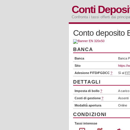
Conti Deposi
Confronta i tassi offerti dai princip
Conto deposito 
BANCA
Banca
Banca P
Sito
https://w
Adesione FITD/FGDCC
?
Sì al
FI
DETTAGLI
Imposta di bollo
?
A carico 
Costi di gestione
?
Assenti
Modalità apertura
Online
CONDIZIONI
Tassi interesse