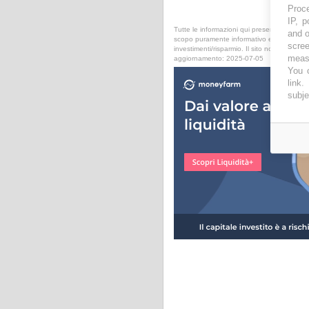
Proce
IP, p
Tutte le informazioni qui presentate sono pub
and o
scopo puramente informativo ed i dati ripo
scree
investimenti/risparmio. Il sito non può ess
measu
aggiornamento: 2025-07-05
You c
link
.
subje