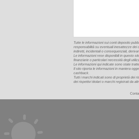
Tutte le informazioni sui conti deposito pub
responsabilità su eventuali inesattezze dei d
indiretti, incidentali o consequenziali, deriva
Le informazioni rese disponibili in questo si
finanziarie o particolari necessità degli utiliz
Le informazioni qui indicate sono state tratte 
Il sito riporta le informazioni in maniera og
cashback.
Tutti i marchi indicati sono di proprietà dei r
dei rispettivi titolari o marchi registrati da a
Conta