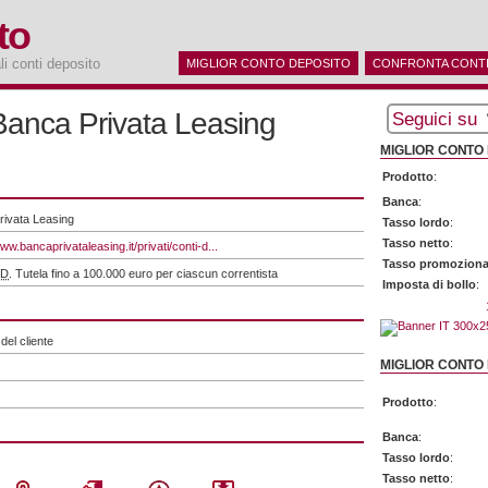
to
ali conti deposito
MIGLIOR CONTO DEPOSITO
CONFRONTA CONTI
Banca Privata Leasing
Seguici su
MIGLIOR CONTO 
Prodotto
:
Banca
:
rivata Leasing
Tasso lordo
:
Tasso netto
:
ww.bancaprivataleasing.it/privati/conti-d...
Tasso promoziona
TD
. Tutela fino a 100.000 euro per ciascun correntista
Imposta di bollo
:
del cliente
MIGLIOR CONTO 
Prodotto
:
Banca
:
Tasso lordo
:
Tasso netto
: