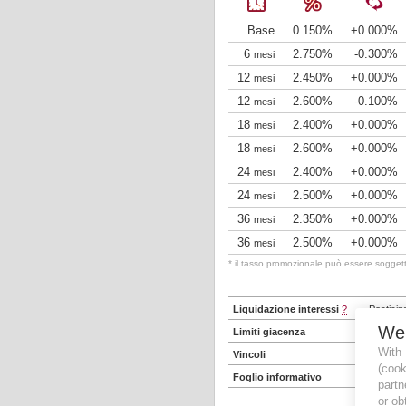
Base
0.150%
+0.000%
6
2.750%
-0.300%
mesi
12
2.450%
+0.000%
mesi
12
2.600%
-0.100%
mesi
18
2.400%
+0.000%
mesi
18
2.600%
+0.000%
mesi
24
2.400%
+0.000%
mesi
24
2.500%
+0.000%
mesi
36
2.350%
+0.000%
mesi
36
2.500%
+0.000%
mesi
* il tasso promozionale può essere soggetto
Liquidazione interessi
?
Posticip
We
Limiti giacenza
Minima
With
Vincoli
Import
(coo
Foglio informativo
https://
partn
or ob