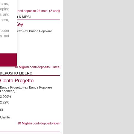
grams,
Cliente
loping
10 Migliori conti deposito 24 mesi (2 anni)
es and
DEPOSITO 6 MESI
 them,
Conto Key
footer
Banca Progetto (ex Banca Popolare
Lecchese)
es not
3.250%
2.405%
No
Cliente
10 Migliori conti deposito 6 mesi
 DEPOSITO LIBERO
Conto Progetto
Banca Progetto (ex Banca Popolare
Lecchese)
3.000%
2.22%
Si
Cliente
10 Migliori conti deposito liberi